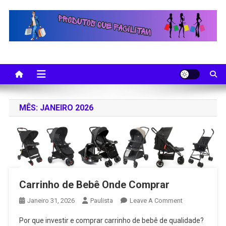
Skip
to
content
MÊS:
JANEIRO 2026
Carrinho de Bebê Onde Comprar
On
Janeiro 31, 2026
Paulista
Leave A Comment
Carrinho
Por que investir e comprar carrinho de bebê de qualidade?
De