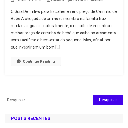
Janeiro 26, 2026
Paulista
Leave A Comment
Preço
O Guia Definitivo para Escolher e ver o preço de Carrinho de
De
Bebê A chegada de um novo membro na família traz
Carrinho
muitas alegrias e, naturalmente, o desafio de encontrar o
Para
melhor preço de carrinho de bebê que caiba no orçamento
BeBê,
Várias
sem sacrificar o bem-estar do pequeno. Mas, afinal, por
Opções
que investir em um bom […]
Continue Reading
Pesquisar
por:
POSTS RECENTES