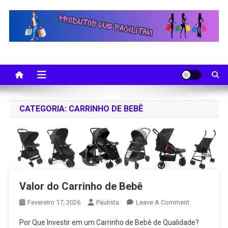
Skip
to
content
CATEGORIA:
CARRINHO DE BEBÊ
Valor do Carrinho de Bebê
On
Fevereiro 17, 2026
Paulista
Leave A Comment
Valor
Por Que Investir em um Carrinho de Bebê de Qualidade?
Do