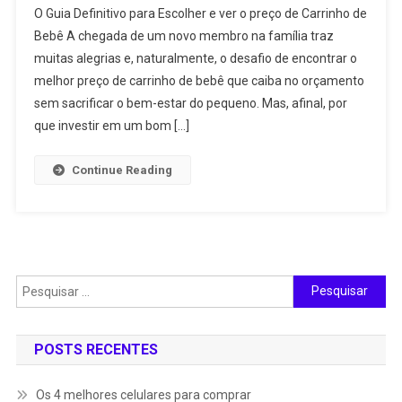
O Guia Definitivo para Escolher e ver o preço de Carrinho de
De
Bebê A chegada de um novo membro na família traz
Carrinho
muitas alegrias e, naturalmente, o desafio de encontrar o
Para
melhor preço de carrinho de bebê que caiba no orçamento
BeBê,
Várias
sem sacrificar o bem-estar do pequeno. Mas, afinal, por
Opções
que investir em um bom […]
Continue Reading
Pesquisar
por:
POSTS RECENTES
Os 4 melhores celulares para comprar