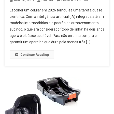
Abril 20, 2026
Paulista
Leave A Comment
Como
Escolher um celular em 2026 tornou-se uma tarefa quase
Escolher
científica. Com a inteligência artificial (IA) integrada até em
Um
modelos intermediários e o padrão de armazenamento
Bom
subindo, o que era considerado “topo de linha” há dois anos
Celular
agora é o básico aceitável. Para não errar na compra e
garantir um aparelho que dure pelo menos três […]
Continue Reading