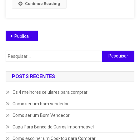
Continue Reading
Navegação
Publicações mais antigas
por
Pesquisar
posts
por:
POSTS RECENTES
Os 4 melhores celulares para comprar
Como ser um bom vendedor
Como ser um Bom Vendedor
Capa Para Banco de Carros Impermeável
Como escolher um Cooktop para Comprar