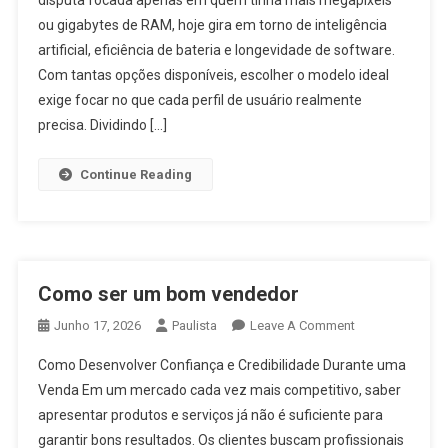
Melhores
Os 4 melhores celulares para comprar
ou gigabytes de RAM, hoje gira em torno de inteligência
Celulares
artificial, eficiência de bateria e longevidade de software.
Para
Comprar
Com tantas opções disponíveis, escolher o modelo ideal
exige focar no que cada perfil de usuário realmente
precisa. Dividindo […]
Continue Reading
Como ser um bom vendedor
On
Junho 17, 2026
Paulista
Leave A Comment
Como
Como Desenvolver Confiança e Credibilidade Durante uma
Ser
Venda Em um mercado cada vez mais competitivo, saber
Um
apresentar produtos e serviços já não é suficiente para
Bom
garantir bons resultados. Os clientes buscam profissionais
Vendedor