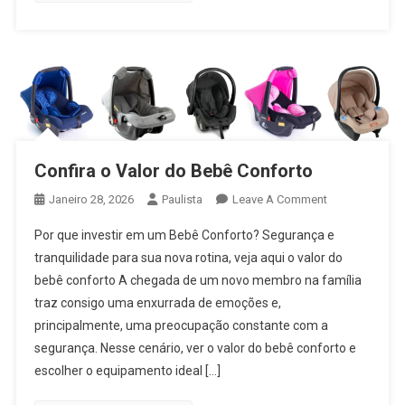
Confira o Valor do Bebê Conforto
On
Janeiro 28, 2026
Paulista
Leave A Comment
Confira
Por que investir em um Bebê Conforto? Segurança e
O
tranquilidade para sua nova rotina, veja aqui o valor do
Valor
bebê conforto A chegada de um novo membro na família
Do
traz consigo uma enxurrada de emoções e,
Bebê
Conforto
principalmente, uma preocupação constante com a
segurança. Nesse cenário, ver o valor do bebê conforto e
escolher o equipamento ideal […]