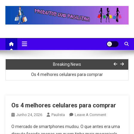
Skip
to
content
Como escolher um Cooktop para Comprar
Breaking News
Os 4 melhores celulares para comprar
Como ser um bom vendedor
Como ser um Bom Vendedor
Os 4 melhores celulares para comprar
Capa Para Banco de Carros Impermeável
On
Junho 24, 2026
Paulista
Leave A Comment
Os
O mercado de smartphones mudou. O que antes era uma
Como escolher um Cooktop para Comprar
4
disputa focada apenas em quem tinha mais megapixels